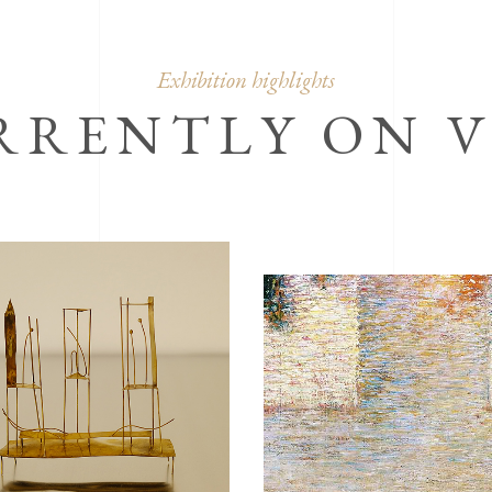
Exhibition highlights
RRENTLY ON V