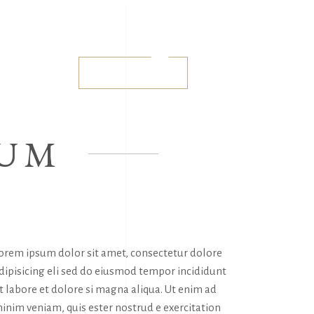
Follow us:
Facebook
Instagram
Twitter
No products in the cart.
0
Buy tickets
EUM
No products in the cart.
orem ipsum dolor sit amet, consectetur dolore
dipisicing eli sed do eiusmod tempor incididunt
t labore et dolore si magna aliqua. Ut enim ad
inim veniam, quis ester nostrud e exercitation