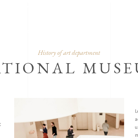
Avenue 407, New York
01-382-4311, 301-461-9678
OP
BLOG
History of art department
ATIONAL MUS
L
a
 
u
m