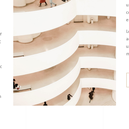
 
u
c
e
L
 
a
 
u
m
ic
n