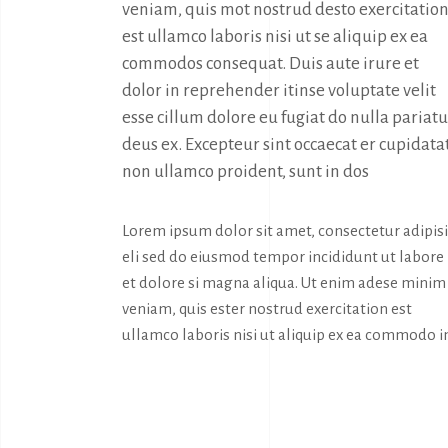
veniam, quis mot nostrud desto exercitation
est ullamco laboris nisi ut se aliquip ex ea 
commodos consequat. Duis aute irure et 
dolor in reprehender itinse voluptate velit 
esse cillum dolore eu fugiat do nulla pariatur
deus ex. Excepteur sint occaecat er cupidatat
non ullamco proident, sunt in dos
Lorem ipsum dolor sit amet, consectetur adipis
eli sed do eiusmod tempor incididunt ut labore
et dolore si magna aliqua. Ut enim adese minim
veniam, quis ester nostrud exercitation est
ullamco laboris nisi ut aliquip ex ea commodo i