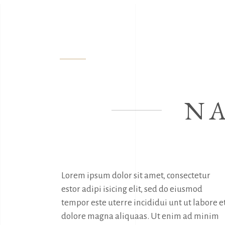
Open: Tue – Sun: 09am – 07pm, Sun: closed
1611 Linden 
HOME
PAGES
EVENTS
SH
N
Lorem ipsum dolor sit amet, consectetur 
estor adipi isicing elit, sed do eiusmod 
tempor este uterre incididui unt ut labore et
dolore magna aliquaas. Ut enim ad minim 