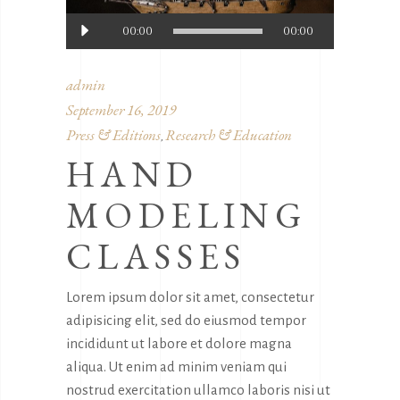
Audio
00:00
00:00
Player
admin
September 16, 2019
Press & Editions
Research & Education
,
HAND
MODELING
CLASSES
Lorem ipsum dolor sit amet, consectetur
adipisicing elit, sed do eiusmod tempor
incididunt ut labore et dolore magna
aliqua. Ut enim ad minim veniam qui
nostrud exercitation ullamco laboris nisi ut