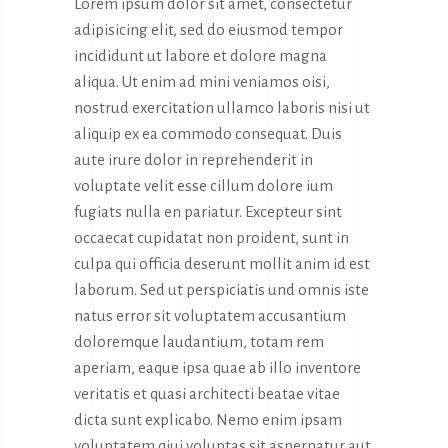
Lorem ipsum dolor sit amet, consectetur
adipisicing elit, sed do eiusmod tempor
incididunt ut labore et dolore magna
aliqua. Ut enim ad mini veniamos oisi,
nostrud exercitation ullamco laboris nisi ut
aliquip ex ea commodo consequat. Duis
aute irure dolor in reprehenderit in
voluptate velit esse cillum dolore ium
fugiats nulla en pariatur. Excepteur sint
occaecat cupidatat non proident, sunt in
culpa qui officia deserunt mollit anim id est
laborum. Sed ut perspiciatis und omnis iste
natus error sit voluptatem accusantium
doloremque laudantium, totam rem
aperiam, eaque ipsa quae ab illo inventore
veritatis et quasi architecti beatae vitae
dicta sunt explicabo. Nemo enim ipsam
voluptatem qiui voluptas sit aspernatur aut