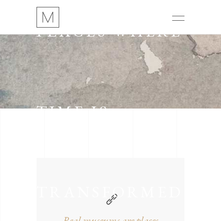
PLACES WHERE
TIME IS
TRANSFORMED
Real museums are places