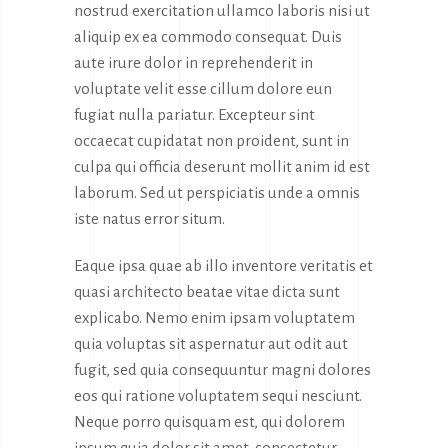
nostrud exercitation ullamco laboris nisi ut
aliquip ex ea commodo consequat. Duis
aute irure dolor in reprehenderit in
voluptate velit esse cillum dolore eun
fugiat nulla pariatur. Excepteur sint
occaecat cupidatat non proident, sunt in
culpa qui officia deserunt mollit anim id est
laborum. Sed ut perspiciatis unde a omnis
iste natus error situm.
Eaque ipsa quae ab illo inventore veritatis et
quasi architecto beatae vitae dicta sunt
explicabo. Nemo enim ipsam voluptatem
quia voluptas sit aspernatur aut odit aut
fugit, sed quia consequuntur magni dolores
eos qui ratione voluptatem sequi nesciunt.
Neque porro quisquam est, qui dolorem
ipsum quia dolor sit amet, consectetur,