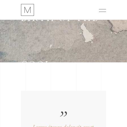
BIRTH OF THE
COOL
Lorem ipsum dolor sit amet,